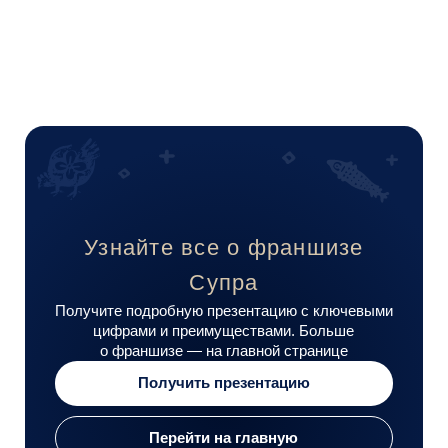
+7 963 838-66-91
e.dokalin@supravl.ru
Владивосток, пр-кт Океанский, 117
Пн-Вс: 10:00–23:00