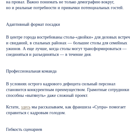
на провал. Важно понимать не только демографию вокруг,
но и реальные потребности и привычки потенциальных гостей.
Адаптивный формат посадки
В центре города востребованы столы-«двойки» для деловых встреч
и свиданий, в спальных районах — большие столы для семейных
ужинов. А еще лучше, когда столы могут трансформироваться —
соединяться и разъединяться — в течение дня.
Профессиональная команда
В условиях острого кадрового дефицита сильный персонал
становится конкурентным преимуществом. Грамотные сотрудники
Узнайте все о франшизе
способны «вытянуть» даже сложный проект.
Супра
Кстати,
здесь
мы рассказываем, как франшиза «Супра» помогает
Получите подробную презентацию с ключевыми
цифрами и преимуществами. Больше
справиться с кадровым голодом.
о франшизе — на главной странице
Получить презентацию
Гибкость сценариев