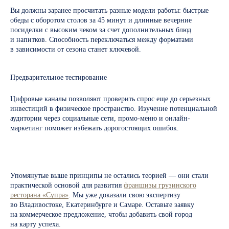
Перейти на главную
Вы должны заранее просчитать разные модели работы: быстрые
обеды с оборотом столов за 45 минут и длинные вечерние
посиделки с высоким чеком за счет дополнительных блюд
и напитков. Способность переключаться между форматами
в зависимости от сезона станет ключевой.
Предварительное тестирование
Цифровые каналы позволяют проверить спрос еще до серьезных
инвестиций в физическое пространство. Изучение потенциальной
аудитории через социальные сети, промо-меню и онлайн-
маркетинг поможет избежать дорогостоящих ошибок.
Упомянутые выше принципы не остались теорией — они стали
практической основой для развития
франшизы грузинского
ресторана «Супра»
. Мы уже доказали свою экспертизу
Евгений Докалин
во Владивостоке, Екатеринбурге и Самаре. Оставьте заявку
на коммерческое предложение, чтобы добавить свой город
Исполнительный Директор ресторанов Супра
на карту успеха.